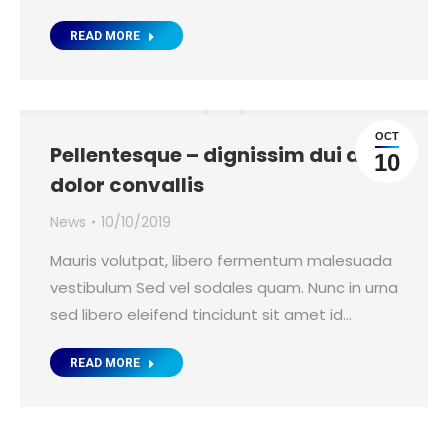
READ MORE
OCT
Pellentesque – dignissim dui ac
10
dolor convallis
News
10/10/2019
Mauris volutpat, libero fermentum malesuada
vestibulum Sed vel sodales quam. Nunc in urna
sed libero eleifend tincidunt sit amet id…
READ MORE