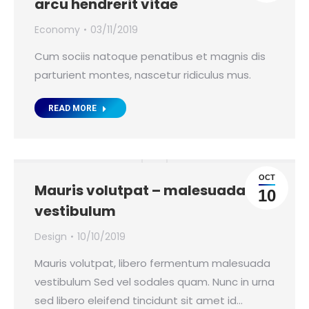
arcu hendrerit vitae
Economy
03/11/2019
Cum sociis natoque penatibus et magnis dis
parturient montes, nascetur ridiculus mus.
READ MORE
OCT
Mauris volutpat – malesuada
10
vestibulum
Design
10/10/2019
Mauris volutpat, libero fermentum malesuada
vestibulum Sed vel sodales quam. Nunc in urna
sed libero eleifend tincidunt sit amet id…