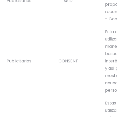
Publicitarias
SSID
propo
reco
– Goo
Esta 
utiliz
manej
basad
Publicitarias
CONSENT
interé
y así
mostr
anunc
perso
Estas
utiliz