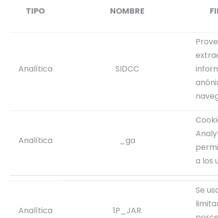
TIPO
NOMBRE
F
Prove
extra
Analítica
SIDCC
infor
anóni
naveg
Cooki
Analy
Analítica
_ga
permit
a los 
Se us
limita
Analítica
1P_JAR
porce