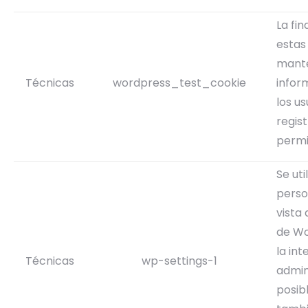
La fin
estas
mante
Técnicas
wordpress_test_cookie
infor
los us
regist
permi
Se uti
perso
vista 
de Wo
la int
Técnicas
wp-settings-1
admin
posib