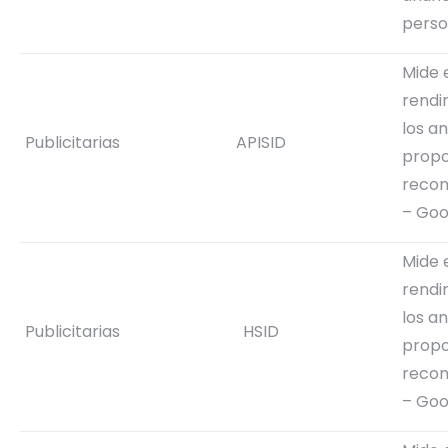
perso
Mide 
rendi
los a
Publicitarias
APISID
propo
reco
– Goo
Mide 
rendi
los a
Publicitarias
HSID
propo
reco
– Goo