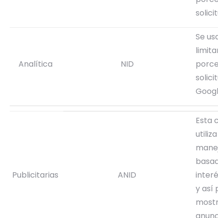
solici
Se us
limita
Analítica
NID
porce
solici
Goog
Esta 
utiliz
manej
basad
Publicitarias
ANID
interé
y así
mostr
anunc