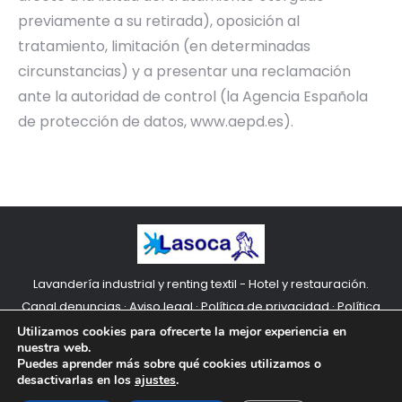
previamente a su retirada), oposición al
tratamiento, limitación (en determinadas
circunstancias) y a presentar una reclamación
ante la autoridad de control (la Agencia Española
de protección de datos, www.aepd.es).
Lavandería industrial y renting textil - Hotel y restauración.
Canal denuncias
·
Aviso legal
·
Política de privacidad
·
Política
de cookies
Utilizamos cookies para ofrecerte la mejor experiencia en
nuestra web.
Puedes aprender más sobre qué cookies utilizamos o
desactivarlas en los
ajustes
.