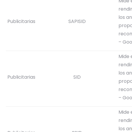
Mide 
rendi
los a
Publicitarias
SAPISID
propo
reco
– Goo
Mide 
rendi
los a
Publicitarias
SID
propo
reco
– Goo
Mide 
rendi
los a