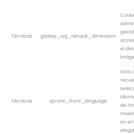
Cooki
admin
gesti
Técnicas
gadwp_wg_default_dimension
acces
el de
imág
Esta 
recue
selec
idioma
Técnicas
qtrans_front_language
de fo
muest
en el
elegi