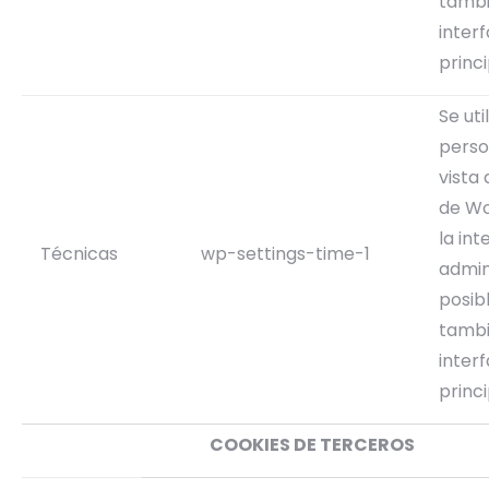
tambi
interf
princi
Se uti
perso
vista 
de Wo
la int
Técnicas
wp-settings-time-1
admin
posib
tambi
interf
princi
COOKIES DE TERCEROS