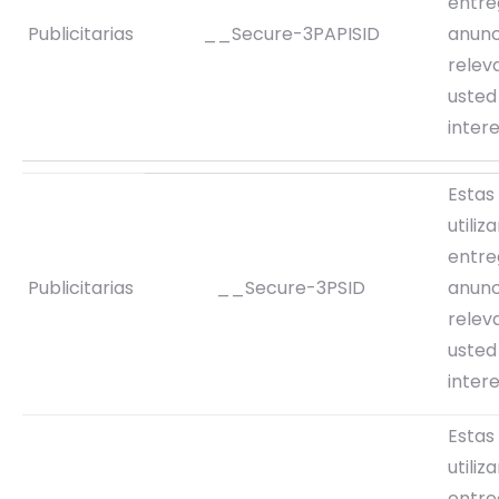
entre
Publicitarias
__Secure-3PAPISID
anunc
relev
usted
inter
Estas
utiliz
entre
Publicitarias
__Secure-3PSID
anunc
relev
usted
inter
Estas
utiliz
entre