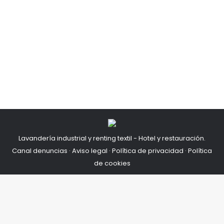
LASOCA
Por
AdminLaSoca
29/10/2020
Lavandería industrial y renting textil - Hotel y restauración.
Canal denuncias
·
Aviso legal
·
Política de privacidad
·
Política
de cookies